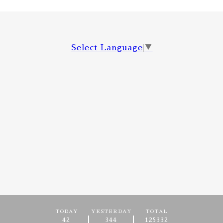
Select Language
▼
TODAY
YESTERDAY
TOTAL
42
344
125332