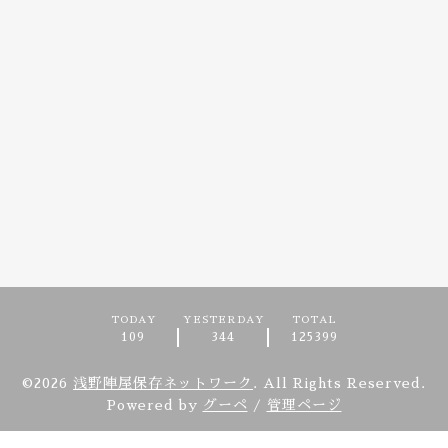
TODAY
YESTERDAY
TOTAL
109
344
125399
©2026
浅野陣屋保存ネットワーク
. All Rights Reserved.
Powered by
グーペ
/
管理ページ